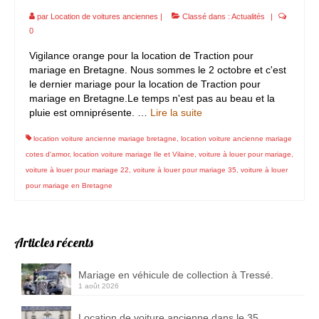
par
Location de voitures anciennes
|
Classé dans :
Actualités
|
0
Vigilance orange pour la location de Traction pour
mariage en Bretagne. Nous sommes le 2 octobre et c'est
le dernier mariage pour la location de Traction pour
mariage en Bretagne.Le temps n'est pas au beau et la
pluie est omniprésente. …
Lire la suite­­
location voiture ancienne mariage bretagne
,
location voiture ancienne mariage
cotes d'armor
,
location voiture mariage Ile et Vilaine
,
voiture à louer pour mariage
,
voiture à louer pour mariage 22
,
voiture à louer pour mariage 35
,
voiture à louer
pour mariage en Bretagne
Articles récents
Mariage en véhicule de collection à Tressé.
1 août 2026
Location de voiture ancienne dans le 35.