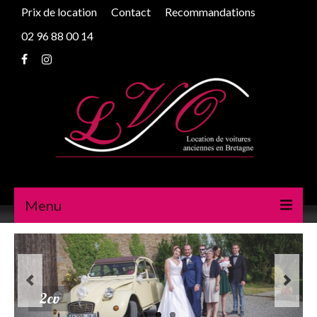
Prix de location
Contact
Recommandations
02 96 88 00 14
Menu
Peugeot 203
Traction
203
2cv
Traction
2cv