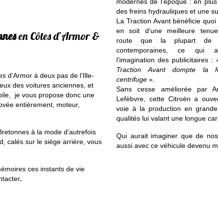
modernes de l’époque : en plus
des freins hydrauliques et une s
La Traction Avant bénéficie quoi 
en soit d’une meilleure tenu
nnes
en Côtes d’Armor &
route que la plupart de 
contemporaines, ce qui at
l’imagination des publicitaires :
Traction Avant dompte la f
s d’Armor à deux pas de l’Ille-
centrifuge
».
reux des voitures anciennes, et
Sans cesse améliorée par A
obile, je vous propose donc une
Lefèbvre, cette Citroën a ouver
énovée entièrement, moteur,
voie à la production en grande
qualités lui valant une longue ca
Bretonnes à la mode d’autrefois
Qui aurait imaginer que de nos
 calés sur le siège arrière, vous
aussi avec ce véhicule devenu m
émoires ces instants de vie
ntacter
.