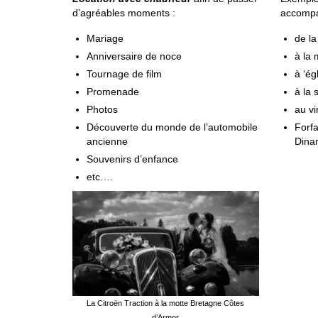
d’agréables moments :
accompa
Mariage
de la
Anniversaire de noce
à la 
Tournage de film
à ‘ég
Promenade
à la 
Photos
au vi
Découverte du monde de l’automobile
Forfa
ancienne
Dina
Souvenirs d’enfance
etc….
La Citroën Traction à la motte Bretagne Côtes
d’Armor