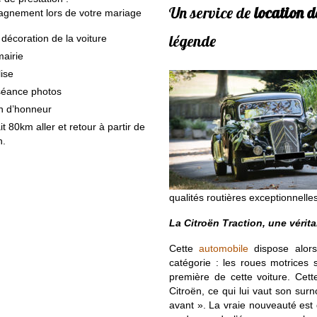
Un service de
location d
gnement lors de votre mariage
légende
 décoration de la voiture
mairie
lise
séance photos
n d’honneur
it 80km aller et retour à partir de
n.
qualités routières exceptionnell
La Citroën Traction, une vérit
Cette
automobile
dispose alors
catégorie : les roues motrices s
première de cette voiture. Cet
Citroën, ce qui lui vaut son sur
avant ». La vraie nouveauté est 