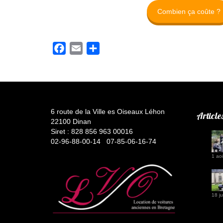
Combien ça coûte ?
Facebook
Email
Partager
6 route de la Ville es Oiseaux Léhon
Article
22100 Dinan
Siret : 828 856 963 00016
02-96-88-00-14 07-85-06-16-74
1 ao
18 ju