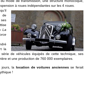
 du mode de transmission, une structure monocoque,
uspension à roues indépendantes sur les 4 roues.
qu’il
e de
ses
tise
 «
La
orce
ndré
t la
 série de véhicules équipés de cette technique, ses
rrière et une production de 760 000 exemplaires.
 jours, la
location de voitures anciennes
se ferait
ythique !