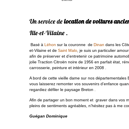
Un service de
location de voitures ancie
Ille-et-Vilaine .
Basé à
Léhon
sur la couronne de
Dinan
dans les Côte
et-Vilaine et de
Saint Malo
, je suis un particulier amou
afin de préserver et d’entretenir ce patrimoine autom
jolie Traction Citroën noire de 1956 en parfait état, r
carrosserie, peinture et intérieur en 2008 .
A bord de cette vieille dame sur nos départementales 
vous laisserez remonter vos souvenirs d’enfance quand,
regardiez défiler le paysage Breton .
Afin de partager un bon moment et graver dans vos m
pleins de sentiments agréables, n’hésitez pas à me co
Guégan Dominique