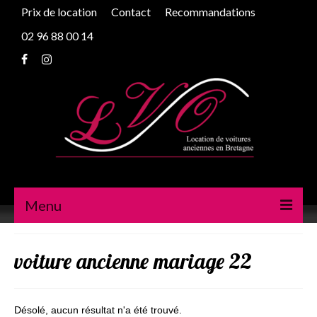
Prix de location
Contact
Recommandations
02 96 88 00 14
Menu
Peugeot 203
voiture ancienne mariage 22
Traction
2cv
Désolé, aucun résultat n'a été trouvé.