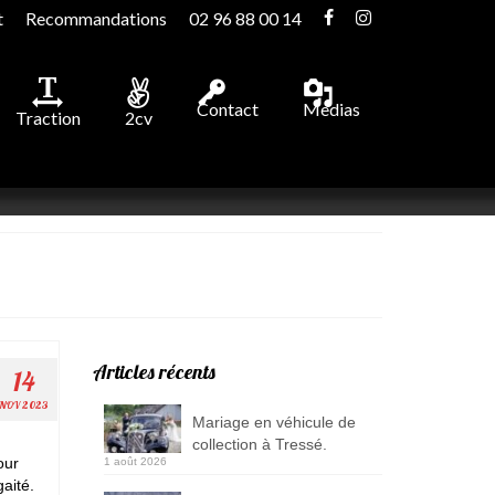
t
Recommandations
02 96 88 00 14
Contact
Medias
Traction
2cv
Articles récents
14
NOV 2023
Mariage en véhicule de
collection à Tressé.
our
1 août 2026
aité.