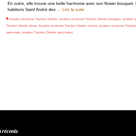
En outre, elle trouve une belle harmonie avec son flower bouquet.
habitons Saint André des …
Lire la suite­­
location ancienne Traction Citroën
,
location ancienne Traction Citroën bretagne
,
location 
Traction Citroën dinan
,
location ancienne Traction Citroën rennes
,
location ancienne Traction
saint-malo
,
location Traction Citroën saint brieuc
s récents