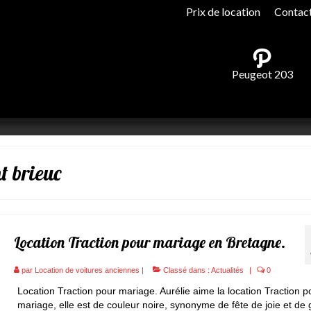
Prix de location
Contac
Peugeot 203
t brieuc
Location Traction pour mariage en Bretagne.
par
Location de voitures anciennes
|
Classé dans :
Actualités
|
0
Location Traction pour mariage. Aurélie aime la location Traction p
mariage, elle est de couleur noire, synonyme de fête de joie et de g