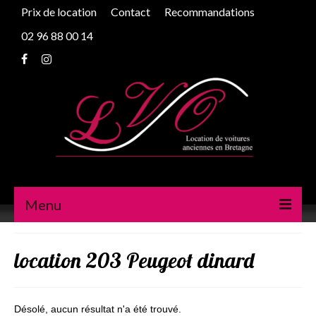
Prix de location
Contact
Recommandations
02 96 88 00 14
Menu
Peugeot 203
location 203 Peugeot dinard
Traction
2cv
Désolé, aucun résultat n'a été trouvé.