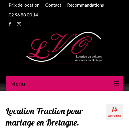
Prix de location
Contact
Recommandations
02 96 88 00 14
Menu
Peugeot 203
Location Traction pour
14
Traction
NOV 2023
mariage en Bretagne.
2cv