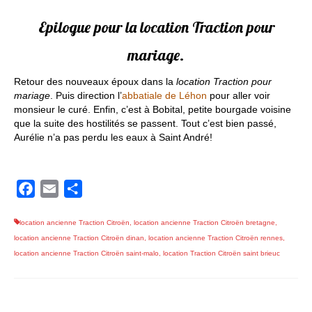
Epilogue pour la location Traction pour
mariage.
Retour des nouveaux époux dans la
location Traction pour
mariage
. Puis direction l’
abbatiale de Léhon
pour aller voir
monsieur le curé. Enfin, c’est à Bobital, petite bourgade voisine
que la suite des hostilités se passent. Tout c’est bien passé,
Aurélie n’a pas perdu les eaux à Saint André!
Facebook
Email
Partager
location ancienne Traction Citroën
,
location ancienne Traction Citroën bretagne
,
location ancienne Traction Citroën dinan
,
location ancienne Traction Citroën rennes
,
location ancienne Traction Citroën saint-malo
,
location Traction Citroën saint brieuc