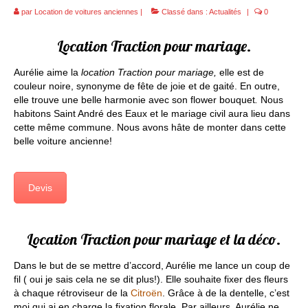
Contact
par
Location de voitures anciennes
|
Classé dans :
Actualités
|
0
Déco&Photos
Location Traction pour mariage.
Décoration de voiture
Aurélie aime la
location Traction pour mariage,
elle est de
couleur noire, synonyme de fête de joie et de gaité. En outre,
Photos de mariage
elle trouve une belle harmonie avec son flower bouquet
.
Nous
habitons Saint André des Eaux et le mariage civil aura lieu dans
cette même commune. Nous avons hâte de monter dans cette
belle voiture ancienne!
Devis
Location Traction pour mariage et la déco.
Dans le but de se mettre d’accord, Aurélie me lance un coup de
fil ( oui je sais cela ne se dit plus!). Elle souhaite fixer des fleurs
à chaque rétroviseur de la
Citroën
. Grâce à de la dentelle, c’est
moi qui ai en charge la fixation florale. Par ailleurs, Aurélie ne