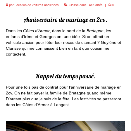
Contact
par
Location de voitures anciennes
|
Classé dans :
Actualités
|
0
Medias
Anniversaire de mariage en 2cv.
Photos de mariage
Dans les
Côtes d’Armor
, dans le nord de la
Bretagne
, les
enfants d’Irène et Georges ont une idée. Si on offrait un
Décoration de voiture
véhicule ancien pour fêter leur noces de diamant ? Guylène et
Clarisse qui me connaissent bien en tant que cousin me
contactent.
Rappel du temps passé.
Pour une fois pas de contrat pour l’anniversaire de mariage en
2cv. On ne fait payer la famille de Bretagne quand même!
D’autant plus que je suis de la fête. Les festivités se passeront
dans les Côtes d’Armor à Langast.