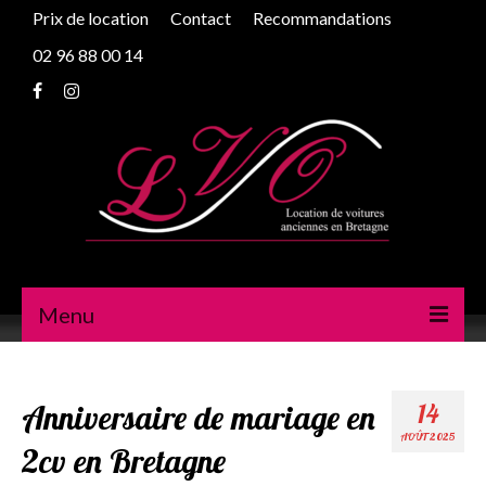
Prix de location
Contact
Recommandations
02 96 88 00 14
Menu
Peugeot 203
Anniversaire de mariage en
14
Traction
AOÛT 2025
2cv en Bretagne
2cv