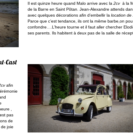
Il est quinze heure quand Malo arrive avec la
2cv
à la M
de la Barre en Saint Pôtan. Jean-Alexandre attends dan
avec quelques décorations afin d’embellir la
location de
Parce que c’est tendance, ils ont la même barbe,on pour
confondre….L’heure tourne et il faut aller chercher Elod
ses parents. Ils habitent à deux pas de la salle de récep
nt-Cast
2cv
afin
 cérémonie
rand
e
heure ,
’est pas
nons de
de joie