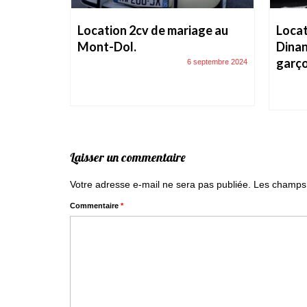
age
Location 2cv de mariage au
Locat
r.
Mont-Dol.
Dinan
garço
29 août 2018
6 septembre 2024
Laisser un commentaire
Votre adresse e-mail ne sera pas publiée.
Les champs 
Commentaire
*