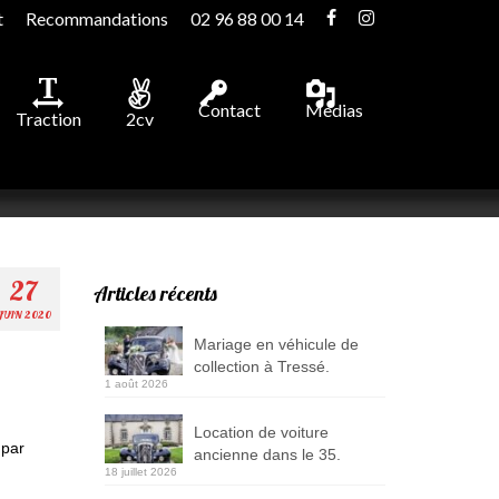
t
Recommandations
02 96 88 00 14
Contact
Medias
Traction
2cv
27
Articles récents
JUIN 2020
Mariage en véhicule de
collection à Tressé.
1 août 2026
Location de voiture
 par
ancienne dans le 35.
18 juillet 2026