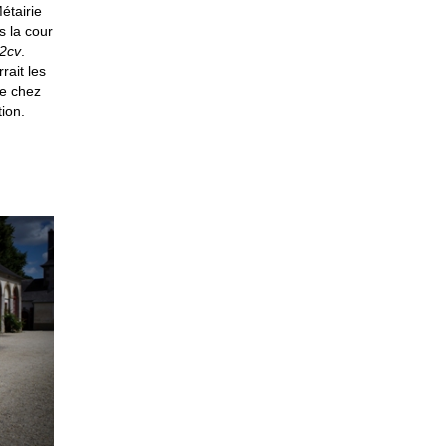
étairie
s la cour
 2cv
.
rait les
ie chez
tion.