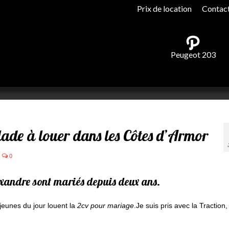
Prix de location
Contac
Peugeot 203
ade à louer dans les Côtes d’Armor
0
exandre sont mariés depuis deux ans.
jeunes du jour louent la
2cv pour mariage
.Je suis pris avec la Traction,