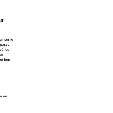
ur
on sur le
e passe
sé les
se
nt bon
en un