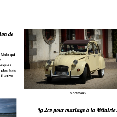
ion de
t Malo qui
s
uelques
plus frais
il arrive
Montmarin
La 2cv pour mariage à la Métairie