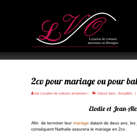
2cv pour mariage ou pour bal
par
Location de voitures anciennes
|
Classé dans :
Actualités
|
Elodie et Jean-Al
Afin de terminer leur
mariage
datant de deux ans, les 
conséquent Nathalie assurera le mariage en 2cv .